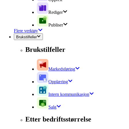
Rediger
Publiser
Flere verktøy
Brukstilfeller
Brukstilfeller
Markedsføring
Opplæring
Intern kommunikasjon
Salg
Etter bedriftsstørrelse