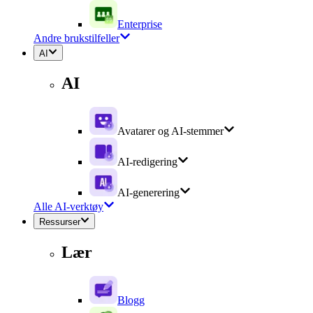
Enterprise
Andre brukstilfeller
AI
AI
Avatarer og AI-stemmer
AI-redigering
AI-generering
Alle AI-verktøy
Ressurser
Lær
Blogg