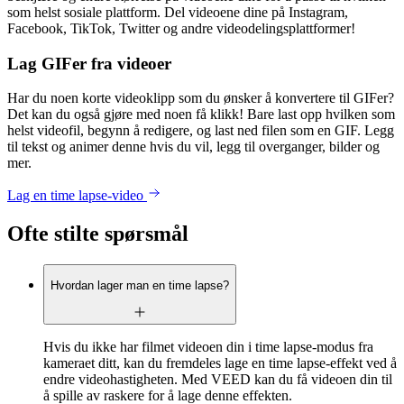
som helst sosiale plattform. Del videoene dine på Instagram,
Facebook, TikTok, Twitter og andre videodelingsplattformer!
Lag GIFer fra videoer
Har du noen korte videoklipp som du ønsker å konvertere til GIFer?
Det kan du også gjøre med noen få klikk! Bare last opp hvilken som
helst videofil, begynn å redigere, og last ned filen som en GIF. Legg
til tekst og animer denne hvis du vil, legg til overganger, bilder og
mer.
Lag en time lapse-video
Ofte stilte spørsmål
Hvordan lager man en time lapse?
Hvis du ikke har filmet videoen din i time lapse-modus fra
kameraet ditt, kan du fremdeles lage en time lapse-effekt ved å
endre videohastigheten. Med VEED kan du få videoen din til
å spille av raskere for å lage denne effekten.