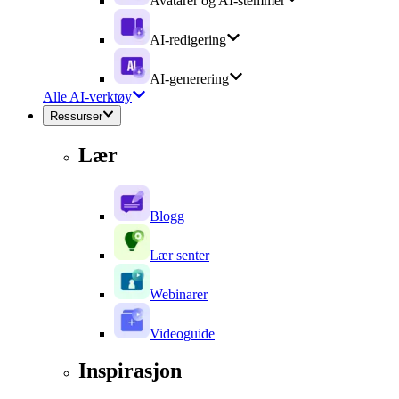
Avatarer og AI-stemmer
AI-redigering
AI-generering
Alle AI-verktøy
Ressurser
Lær
Blogg
Lær senter
Webinarer
Videoguide
Inspirasjon