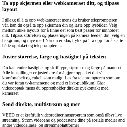
Ta opp skjermen eller webkameraet ditt, og tilpass
layout
I tillegg til å ta opp webkameraet mens du bruker teleprompteren
vår, kan du også ta opp skjermen din og laste opp lysbilder. Velg
mellom ulike layouts for å finne det som best passer for innholdet
ditt. Tilpass størrelsen og plasseringen på kamera-feeden din, velg en
bakgrunn, og mye mer! Når du er klar, trykk på ‘Ta opp’ for å starte
både opptaket og teleprompteren.
Juster størrelse, farge og hastighet på teksten
Du kan endre hastighet og skrifttype, størrelse og farge på manuset.
Alle innstillinger er justerbare for å gjøre opptaket ditt så
komfortabelt og enkelt som mulig. Les fra teleprompteren som om
du var foran tv-kameraene og med et live-publikum! Gjør
videoopptak mens du opprettholder direkte øyekontakt med
kameraet.
Send direkte, multistream og mer
VEED er et kraftfullt videoredigeringsprogram som også tilbyr live
streaming. Strøm videoene og podcastene dine på sosiale medier and
andre videodelings- og strømmeplattformer