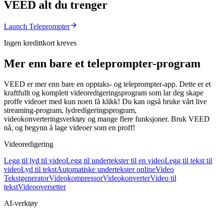
VEED alt du trenger
Launch Teleprompter
Ingen kredittkort kreves
Mer enn bare et teleprompter-program
VEED er mer enn bare en opptaks- og teleprompter-app. Dette er et
kraftfullt og komplett videoredigeringsprogram som lar deg skape
proffe videoer med kun noen få klikk! Du kan også bruke vårt live
streaming-program, lydredigeringsprogram,
videokonverteringsverktøy og mange flere funksjoner. Bruk VEED
nå, og begynn å lage videoer som en proff!
Videoredigering
Legg til lyd til video
Legg til undertekster til en video
Legg til tekst til
video
Lyd til tekst
Automatiske undertekster online
Video
Tekstgenerator
Videokompressor
Videokonverter
Video til
tekst
Videooversetter
AI-verktøy