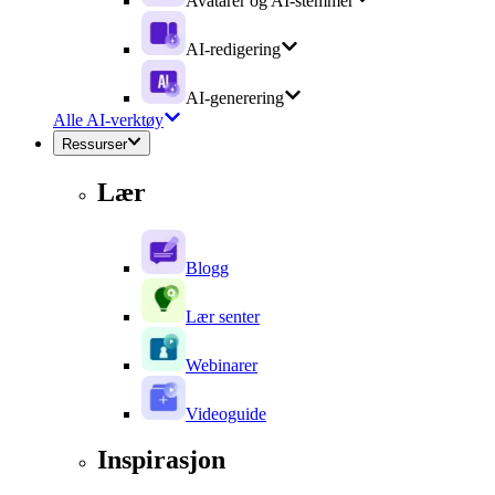
Avatarer og AI-stemmer
AI-redigering
AI-generering
Alle AI-verktøy
Ressurser
Lær
Blogg
Lær senter
Webinarer
Videoguide
Inspirasjon