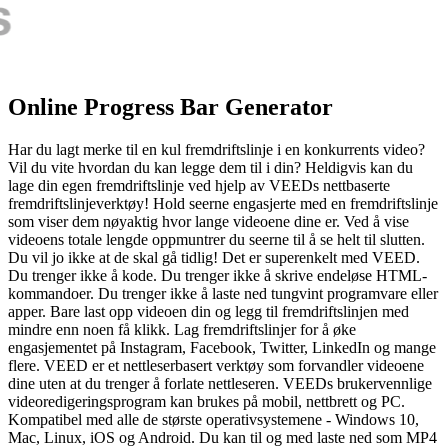
Online Progress Bar Generator
Har du lagt merke til en kul fremdriftslinje i en konkurrents video?
Vil du vite hvordan du kan legge dem til i din? Heldigvis kan du
lage din egen fremdriftslinje ved hjelp av VEEDs nettbaserte
fremdriftslinjeverktøy! Hold seerne engasjerte med en fremdriftslinje
som viser dem nøyaktig hvor lange videoene dine er. Ved å vise
videoens totale lengde oppmuntrer du seerne til å se helt til slutten.
Du vil jo ikke at de skal gå tidlig! Det er superenkelt med VEED.
Du trenger ikke å kode. Du trenger ikke å skrive endeløse HTML-
kommandoer. Du trenger ikke å laste ned tungvint programvare eller
apper. Bare last opp videoen din og legg til fremdriftslinjen med
mindre enn noen få klikk. Lag fremdriftslinjer for å øke
engasjementet på Instagram, Facebook, Twitter, LinkedIn og mange
flere. VEED er et nettleserbasert verktøy som forvandler videoene
dine uten at du trenger å forlate nettleseren. VEEDs brukervennlige
videoredigeringsprogram kan brukes på mobil, nettbrett og PC.
Kompatibel med alle de største operativsystemene - Windows 10,
Mac, Linux, iOS og Android. Du kan til og med laste ned som MP4