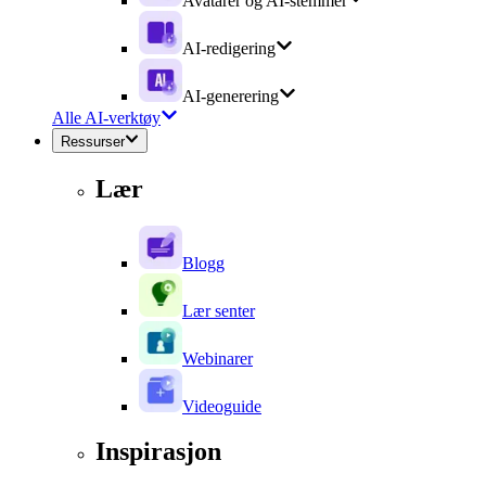
Avatarer og AI-stemmer
AI-redigering
AI-generering
Alle AI-verktøy
Ressurser
Lær
Blogg
Lær senter
Webinarer
Videoguide
Inspirasjon