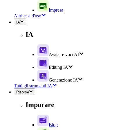
Impresa
Altri casi d'uso
IA
IA
Avatar e voci AI
Editing IA
Generazione IA
Tutti gli strumenti IA
Risorse
Imparare
Blog