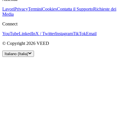
Lavori
Privacy
Termini
Cookies
Contatta il Supporto
Richieste dei
Media
Connect
YouTube
LinkedIn
X / Twitter
Instagram
TikTok
Email
© Copyright 2026 VEED
Italiano (Italia)