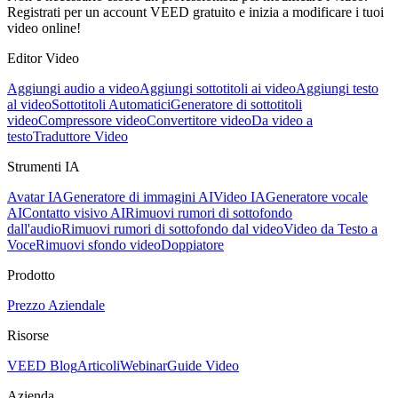
Registrati per un account VEED gratuito e inizia a modificare i tuoi
video online!
Editor Video
Aggiungi audio a video
Aggiungi sottotitoli ai video
Aggiungi testo
al video
Sottotitoli Automatici
Generatore di sottotitoli
video
Compressore video
Convertitore video
Da video a
testo
Traduttore Video
Strumenti IA
Avatar IA
Generatore di immagini AI
Video IA
Generatore vocale
AI
Contatto visivo AI
Rimuovi rumori di sottofondo
dall'audio
Rimuovi rumori di sottofondo dal video
Video da Testo a
Voce
Rimuovi sfondo video
Doppiatore
Prodotto
Prezzo
Aziendale
Risorse
VEED Blog
Articoli
Webinar
Guide Video
Azienda