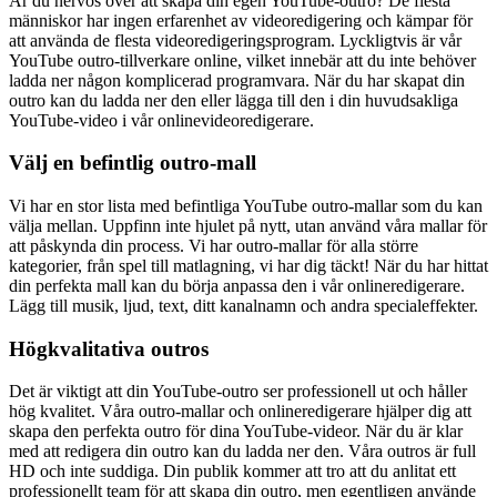
Är du nervös över att skapa din egen YouTube-outro? De flesta
människor har ingen erfarenhet av videoredigering och kämpar för
att använda de flesta videoredigeringsprogram. Lyckligtvis är vår
YouTube outro-tillverkare online, vilket innebär att du inte behöver
ladda ner någon komplicerad programvara. När du har skapat din
outro kan du ladda ner den eller lägga till den i din huvudsakliga
YouTube-video i vår onlinevideoredigerare.
Välj en befintlig outro-mall
Vi har en stor lista med befintliga YouTube outro-mallar som du kan
välja mellan. Uppfinn inte hjulet på nytt, utan använd våra mallar för
att påskynda din process. Vi har outro-mallar för alla större
kategorier, från spel till matlagning, vi har dig täckt! När du har hittat
din perfekta mall kan du börja anpassa den i vår onlineredigerare.
Lägg till musik, ljud, text, ditt kanalnamn och andra specialeffekter.
Högkvalitativa outros
Det är viktigt att din YouTube-outro ser professionell ut och håller
hög kvalitet. Våra outro-mallar och onlineredigerare hjälper dig att
skapa den perfekta outro för dina YouTube-videor. När du är klar
med att redigera din outro kan du ladda ner den. Våra outros är full
HD och inte suddiga. Din publik kommer att tro att du anlitat ett
professionellt team för att skapa din outro, men egentligen använde