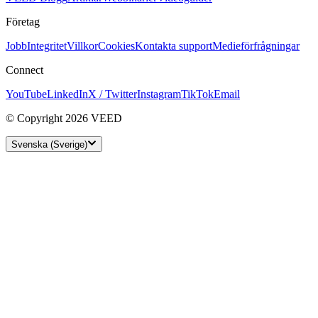
Företag
Jobb
Integritet
Villkor
Cookies
Kontakta support
Medieförfrågningar
Connect
YouTube
LinkedIn
X / Twitter
Instagram
TikTok
Email
© Copyright 2026 VEED
Svenska (Sverige)