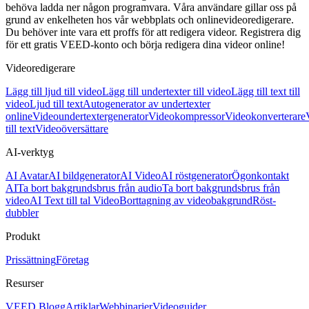
behöva ladda ner någon programvara. Våra användare gillar oss på
grund av enkelheten hos vår webbplats och onlinevideoredigerare.
Du behöver inte vara ett proffs för att redigera videor. Registrera dig
för ett gratis VEED-konto och börja redigera dina videor online!
Videoredigerare
Lägg till ljud till video
Lägg till undertexter till video
Lägg till text till
video
Ljud till text
Autogenerator av undertexter
online
Videoundertextergenerator
Videokompressor
Videokonverterare
till text
Videoöversättare
AI-verktyg
AI Avatar
AI bildgenerator
AI Video
AI röstgenerator
Ögonkontakt
AI
Ta bort bakgrundsbrus från audio
Ta bort bakgrundsbrus från
video
AI Text till tal Video
Borttagning av videobakgrund
Röst-
dubbler
Produkt
Prissättning
Företag
Resurser
VEED Blogg
Artiklar
Webbinarier
Videoguider