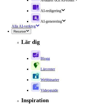
Avatarer och AI-röster
AI-redigering
AI-generering
Alla AI-verktyg
Resurser
Lär dig
Blogg
Lärcenter
Webbinarier
Videoguide
Inspiration