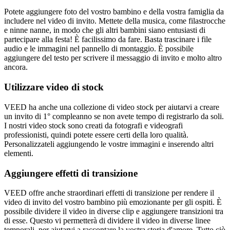
Potete aggiungere foto del vostro bambino e della vostra famiglia da
includere nel video di invito. Mettete della musica, come filastrocche
e ninne nanne, in modo che gli altri bambini siano entusiasti di
partecipare alla festa! È facilissimo da fare. Basta trascinare i file
audio e le immagini nel pannello di montaggio. È possibile
aggiungere del testo per scrivere il messaggio di invito e molto altro
ancora.
Utilizzare video di stock
VEED ha anche una collezione di video stock per aiutarvi a creare
un invito di 1° compleanno se non avete tempo di registrarlo da soli.
I nostri video stock sono creati da fotografi e videografi
professionisti, quindi potete essere certi della loro qualità.
Personalizzateli aggiungendo le vostre immagini e inserendo altri
elementi.
Aggiungere effetti di transizione
VEED offre anche straordinari effetti di transizione per rendere il
video di invito del vostro bambino più emozionante per gli ospiti. È
possibile dividere il video in diverse clip e aggiungere transizioni tra
di esse. Questo vi permetterà di dividere il video in diverse linee
temporali, per aiutarvi a raccontare la vostra storia d'amore. Tutto ciò