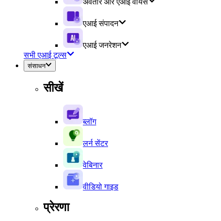
अवतार और एआई वॉयस
एआई संपादन
एआई जनरेशन
सभी एआई टूल्स
संसाधन
सीखें
ब्लॉग
लर्न सेंटर
वेबिनार
वीडियो गाइड
प्रेरणा