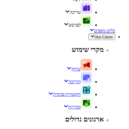
עריכה
לְפַרְסֵם
כלים נוספים
Use Cases
מקרי שימוש
שיווק
הדרכה
תקשורת פנימית
מכירות
ארגונים גדולים