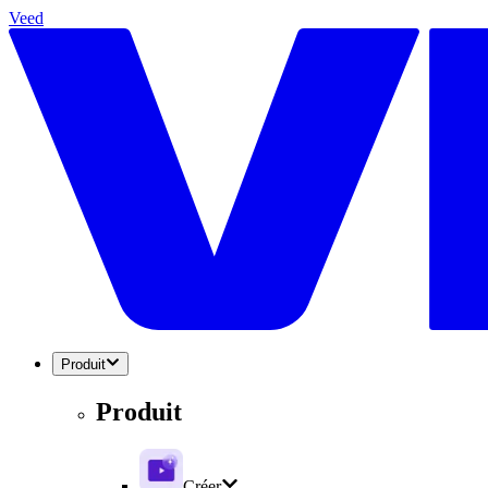
Veed
Produit
Produit
Créer