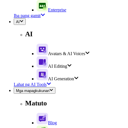
Enterprise
Iba pang gamit
AI
AI
Avatars & AI Voices
AI Editing
AI Generation
Lahat ng AI Tools
Mga mapagkukunan
Matuto
Blog