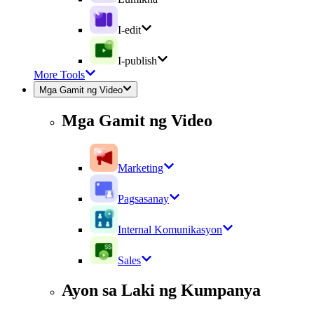
I-edit
I-publish
More Tools
Mga Gamit ng Video
Mga Gamit ng Video
Marketing
Pagsasanay
Internal Komunikasyon
Sales
Ayon sa Laki ng Kumpanya