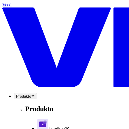
Veed
Produkto
Produkto
Lumikha