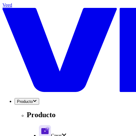
Veed
Producto
Producto
Crear