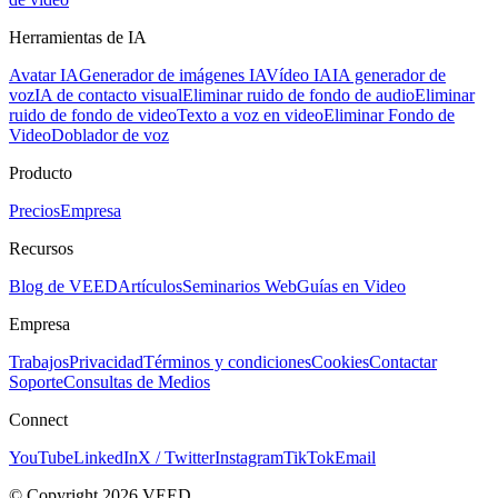
Herramientas de IA
Avatar IA
Generador de imágenes IA
Vídeo IA
IA generador de
voz
IA de contacto visual
Eliminar ruido de fondo de audio
Eliminar
ruido de fondo de video
Texto a voz en video
Eliminar Fondo de
Video
Doblador de voz
Producto
Precios
Empresa
Recursos
Blog de VEED
Artículos
Seminarios Web
Guías en Video
Empresa
Trabajos
Privacidad
Términos y condiciones
Cookies
Contactar
Soporte
Consultas de Medios
Connect
YouTube
LinkedIn
X / Twitter
Instagram
TikTok
Email
© Copyright 2026 VEED