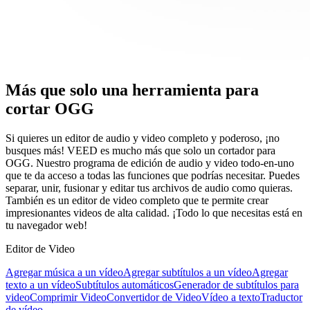
Más que solo una herramienta para
cortar OGG
Si quieres un editor de audio y video completo y poderoso, ¡no
busques más! VEED es mucho más que solo un cortador para
OGG. Nuestro programa de edición de audio y video todo-en-uno
que te da acceso a todas las funciones que podrías necesitar. Puedes
separar, unir, fusionar y editar tus archivos de audio como quieras.
También es un editor de video completo que te permite crear
impresionantes videos de alta calidad. ¡Todo lo que necesitas está en
tu navegador web!
Editor de Video
Agregar música a un vídeo
Agregar subtítulos a un vídeo
Agregar
texto a un vídeo
Subtítulos automáticos
Generador de subtítulos para
video
Comprimir Video
Convertidor de Video
Vídeo a texto
Traductor
de vídeo