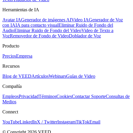
Herramientas de IA
Avatar IA
Generador de imágenes AI
Video IA
Generador de Voz
con IA
IA para contacto visual
Eliminar Ruido de Fondo del
Audio
Eliminar Ruido de Fondo del Video
Video de Texto a
Voz
Removedor de Fondo de Video
Doblador de Voz
Producto
Precios
Empresa
Recursos
Blog de VEED
Artículos
Webinars
Guías de Video
Compañía
Empleos
Privacidad
Términos
Cookies
Contactar Soporte
Consultas de
Medios
Connect
YouTube
LinkedIn
X / Twitter
Instagram
TikTok
Email
© Copyright 2026 VEED