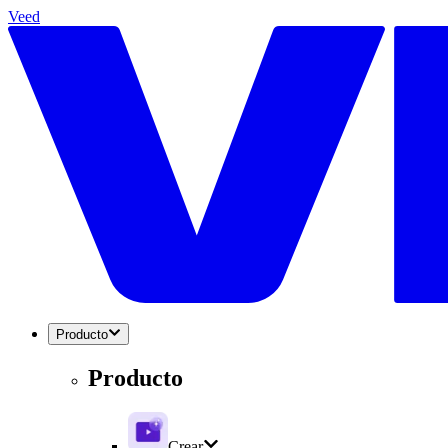
Veed
Producto
Producto
Crear