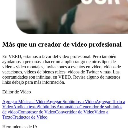
Más que un creador de video profesional
En VEED, estamos a favor del video profesional. Pero también
ayudamos a personas a hacer un amplio rango de otros tipos de
video - video montajes, invitaciones a eventos en video, videos de
vacaciones, videos de bienes raíces, videos de Twitter y más. Las
oportunidades son infinitas, en VEED. Revisa alguno de nuestros
links debajo para más información.
Editor de Video
Agregar Música a Video
Agregar Subtítulos a Video
Agregar Texto a
Video
Audio a texto
Subtítulos Automáticos
Generador de subtítulos
de vídeo
Compresor de Video
Convertidor de Video
Video a
Texto
Traductor de Video
Herramientas de IA