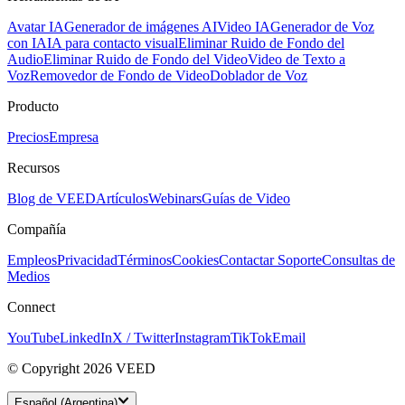
Avatar IA
Generador de imágenes AI
Video IA
Generador de Voz
con IA
IA para contacto visual
Eliminar Ruido de Fondo del
Audio
Eliminar Ruido de Fondo del Video
Video de Texto a
Voz
Removedor de Fondo de Video
Doblador de Voz
Producto
Precios
Empresa
Recursos
Blog de VEED
Artículos
Webinars
Guías de Video
Compañía
Empleos
Privacidad
Términos
Cookies
Contactar Soporte
Consultas de
Medios
Connect
YouTube
LinkedIn
X / Twitter
Instagram
TikTok
Email
© Copyright 2026 VEED
Español (Argentina)