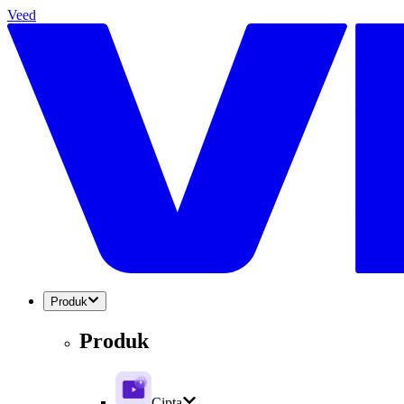
Veed
Produk
Produk
Cipta