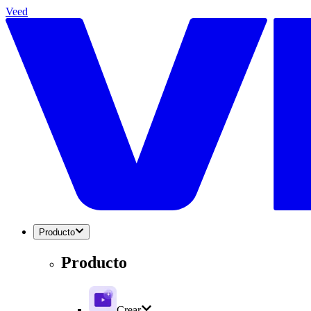
Veed
Producto
Producto
Crear