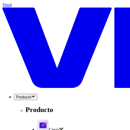
Veed
Producto
Producto
Crear