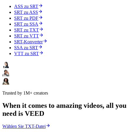
ASS zu SRT
SRT zu ASS
SRT zu PDF
SRT zu SSA
SRT zu TXT
SRT zu VTT
SRT-Konverter
SSA zu SRT
VTT zu SRT
Trusted by 1M+ creators
When it comes to amazing videos, all you
need is VEED
Wählen Sie TXT-Datei