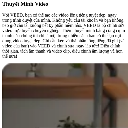
Thuyết Minh Video
Với VEED, bạn có thể tạo các video lồng tiếng tuyệt đẹp, ngay
trong trình duyệt của mình. Không yêu cầu tài khoản và bạn không
bao giờ cần tải xuống bất kỳ phần mềm nào. VEED là bộ chỉnh sửa
video trực tuyến chuyên nghiệp. Thêm thuyết minh bằng công cụ m
thanh của chúng tôi chỉ là một trong nhiều cách bạn có thể tạo nội
dung video tuyệt đẹp. Chỉ cần kéo và thả phần lồng tiếng đã ghi (và
video của bạn) vào VEED và chỉnh sửa ngay lập tức! Điều chỉnh
thời gian, tách âm thanh và video clip, điều chỉnh âm lượng và hơn
thế nữa!