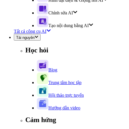
Hình đại diện & Giọng nói AI
Chỉnh sửa AI
Tạo nội dung bằng AI
Tất cả công cụ AI
Tài nguyên
Học hỏi
Blog
Trung tâm học tập
Hội thảo trực tuyến
Hướng dẫn video
Cảm hứng