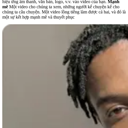
hiệu ứng âm thanh, văn bản, logo, v.v. vào video của bạn.
Mạnh
mẽ
Một video cho chúng ta xem, những người kể chuyện kể cho
chúng ta câu chuyện. Một video lồng tiếng làm được cả hai, và đó là
một sự kết hợp mạnh mẽ và thuyết phục