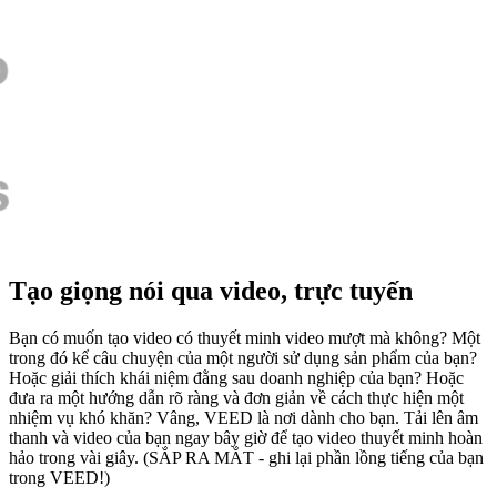
Tạo giọng nói qua video, trực tuyến
Bạn có muốn tạo video có thuyết minh video mượt mà không? Một
trong đó kể câu chuyện của một người sử dụng sản phẩm của bạn?
Hoặc giải thích khái niệm đằng sau doanh nghiệp của bạn? Hoặc
đưa ra một hướng dẫn rõ ràng và đơn giản về cách thực hiện một
nhiệm vụ khó khăn? Vâng, VEED là nơi dành cho bạn. Tải lên âm
thanh và video của bạn ngay bây giờ để tạo video thuyết minh hoàn
hảo trong vài giây. (SẮP RA MẮT - ghi lại phần lồng tiếng của bạn
trong VEED!)