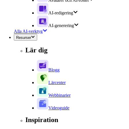
Avatarer och AI-röster
AI-redigering
AI-generering
Alla AI-verktyg
Resurser
Lär dig
Blogg
Lärcenter
Webbinarier
Videoguide
Inspiration