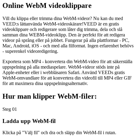
Online WebM videoklippare
Vill du klippa eller trimma dina WebM-videor? Nu kan du med
VEED:s lättanvända WebM-videoskärare!VEED är en gratis
videoklippare och redigerare som låter dig trimma, dela och slå
samman dina WEBM-videoklipp. Den är perfekt för att redigera
videor på språng eller på jobbet. Fungerar på alla plattformar - PC,
Mac, Android, iOS - och med alla filformat. Ingen erfarenhet behövs
- superenkel videoredigering.
Exportera som MP4 - konvertera din WebM-video för att säkerställa
uppspelning på alla mediaspelare. WebM-videor stöds inte på
Apple-enheter eller i webbläsaren Safari. Använd VEEDs gratis
WebM-omvandlare för att konvertera din videofil till MP4 eller GIF
för att maximera dina uppspelningsalternativ.
Hur man klipper WebM-filer:
Steg 01
Ladda upp WebM-fil
Klicka på "Välj fil" och dra och släpp din WebM-fil i rutan.