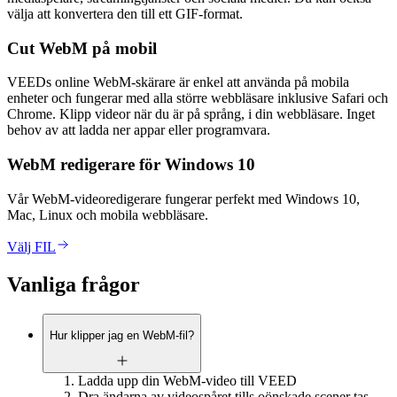
välja att konvertera den till ett GIF-format.
Cut WebM på mobil
VEEDs online WebM-skärare är enkel att använda på mobila
enheter och fungerar med alla större webbläsare inklusive Safari och
Chrome. Klipp videor när du är på språng, i din webbläsare. Inget
behov av att ladda ner appar eller programvara.
WebM redigerare för Windows 10
Vår WebM-videoredigerare fungerar perfekt med Windows 10,
Mac, Linux och mobila webbläsare.
Välj FIL
Vanliga frågor
Hur klipper jag en WebM-fil?
Ladda upp din WebM-video till VEED
Dra ändarna av videospåret tills oönskade scener tas