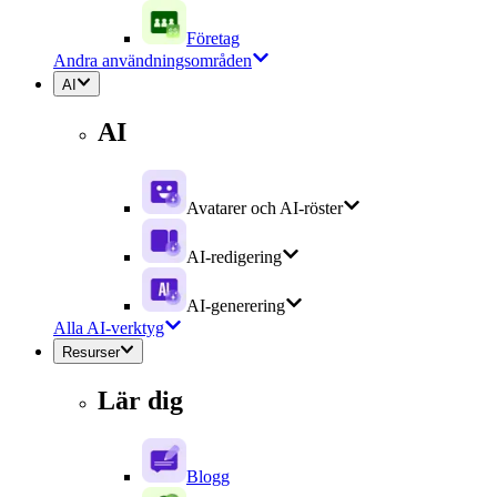
Företag
Andra användningsområden
AI
AI
Avatarer och AI-röster
AI-redigering
AI-generering
Alla AI-verktyg
Resurser
Lär dig
Blogg