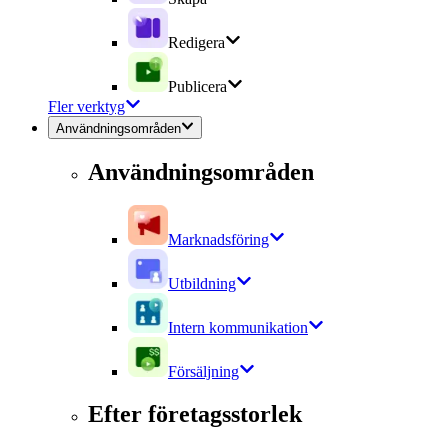
Redigera
Publicera
Fler verktyg
Användningsområden
Användningsområden
Marknadsföring
Utbildning
Intern kommunikation
Försäljning
Efter företagsstorlek