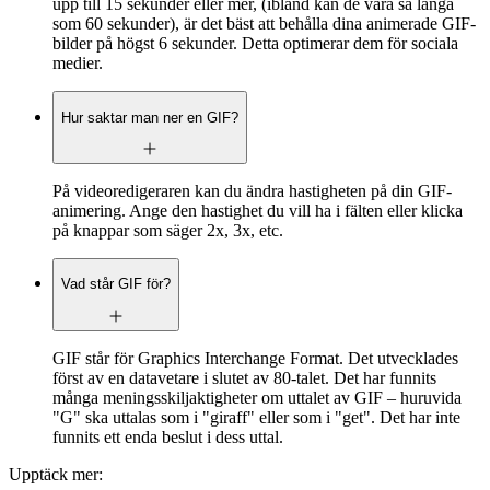
upp till 15 sekunder eller mer, (ibland kan de vara så långa
som 60 sekunder), är det bäst att behålla dina animerade GIF-
bilder på högst 6 sekunder. Detta optimerar dem för sociala
medier.
Hur saktar man ner en GIF?
På videoredigeraren kan du ändra hastigheten på din GIF-
animering. Ange den hastighet du vill ha i fälten eller klicka
på knappar som säger 2x, 3x, etc.
Vad står GIF för?
GIF står för Graphics Interchange Format. Det utvecklades
först av en datavetare i slutet av 80-talet. Det har funnits
många meningsskiljaktigheter om uttalet av GIF – huruvida
"G" ska uttalas som i "giraff" eller som i "get". Det har inte
funnits ett enda beslut i dess uttal.
Upptäck mer: