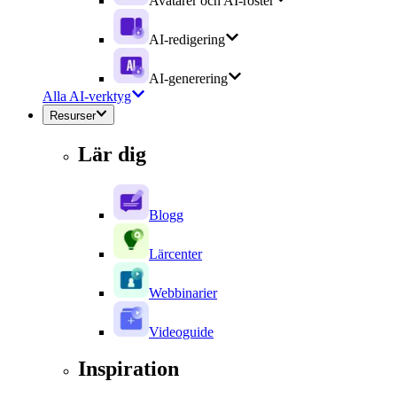
Avatarer och AI-röster
AI-redigering
AI-generering
Alla AI-verktyg
Resurser
Lär dig
Blogg
Lärcenter
Webbinarier
Videoguide
Inspiration