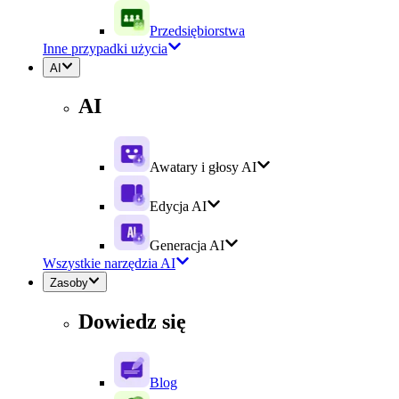
Przedsiębiorstwa
Inne przypadki użycia
AI
AI
Awatary i głosy AI
Edycja AI
Generacja AI
Wszystkie narzędzia AI
Zasoby
Dowiedz się
Blog