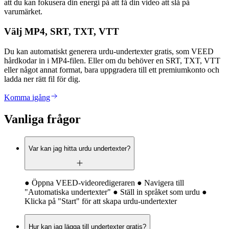
att du kan fokusera din energi på att få din video att slå på
varumärket.
Välj MP4, SRT, TXT, VTT
Du kan automatiskt generera urdu-undertexter gratis, som VEED
hårdkodar in i MP4-filen. Eller om du behöver en SRT, TXT, VTT
eller något annat format, bara uppgradera till ett premiumkonto och
ladda ner rätt fil för dig.
Komma igång
Vanliga frågor
Var kan jag hitta urdu undertexter?
● Öppna VEED-videoredigeraren ● Navigera till
"Automatiska undertexter" ● Ställ in språket som urdu ●
Klicka på "Start" för att skapa urdu-undertexter
Hur kan jag lägga till undertexter gratis?