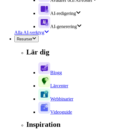
Avatarer och AI-röster
AI-redigering
AI-generering
Alla AI-verktyg
Resurser
Lär dig
Blogg
Lärcenter
Webbinarier
Videoguide
Inspiration