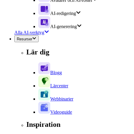
Avatarer och AI-röster
AI-redigering
AI-generering
Alla AI-verktyg
Resurser
Lär dig
Blogg
Lärcenter
Webbinarier
Videoguide
Inspiration