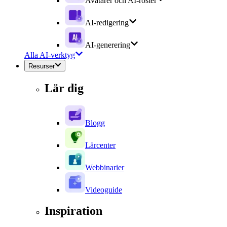
Avatarer och AI-röster
AI-redigering
AI-generering
Alla AI-verktyg
Resurser
Lär dig
Blogg
Lärcenter
Webbinarier
Videoguide
Inspiration