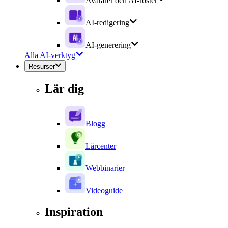
Avatarer och AI-röster
AI-redigering
AI-generering
Alla AI-verktyg
Resurser
Lär dig
Blogg
Lärcenter
Webbinarier
Videoguide
Inspiration