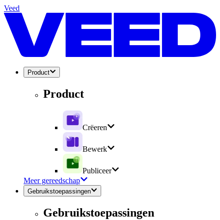
Veed
Product
Product
Crëeren
Bewerk
Publiceer
Meer gereedschap
Gebruikstoepassingen
Gebruikstoepassingen