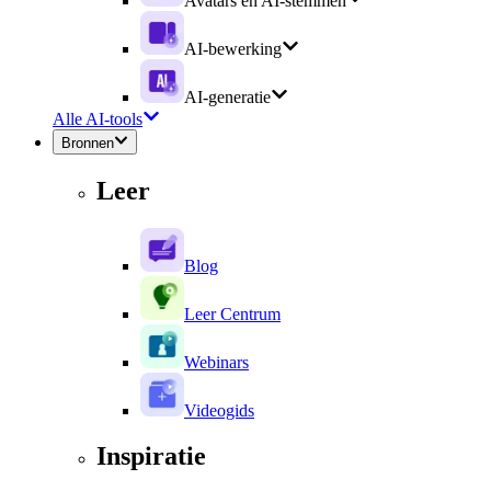
Avatars en AI-stemmen
AI-bewerking
AI-generatie
Alle AI-tools
Bronnen
Leer
Blog
Leer Centrum
Webinars
Videogids
Inspiratie