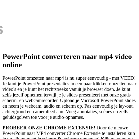
PowerPoint converteren naar mp4 video
online
PowerPoint omzetten naar mp4 is nu super eenvoudig - met VEED!
Je kunt je PowerPoint presentaties in een paar klikken omzetten naar
video's en je kunt het rechtstreeks vanuit je browser doen. Je kunt
zelfs jezelf opnemen terwijl je je slides presenteert met onze gratis
scherm- en webcamrecorder. Upload je Microsoft PowerPoint slides
en neem je webcam, audio en scherm op. Pas eenvoudig je lay-out,
achtergrond en camerafeed aan. Voeg annotaties, scènes en zelfs
geluidsgolven toe voor je audio-opnames.
PROBEER ONZE CHROME EXTENSIE
! Door de nieuwe
PowerPoint naar MP4 converter Chrome Extensie te installeren kun
je op elk moment je scherm & webcam opnemen! Klik gewoon op