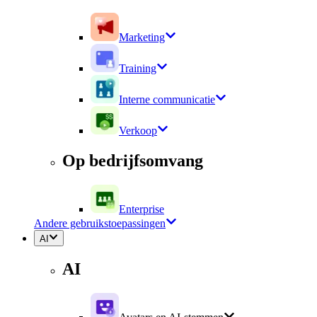
Marketing
Training
Interne communicatie
Verkoop
Op bedrijfsomvang
Enterprise
Andere gebruikstoepassingen
AI
AI