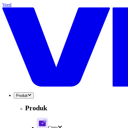
Veed
Produk
Produk
Cipta