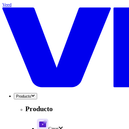
Veed
Producto
Producto
Crear