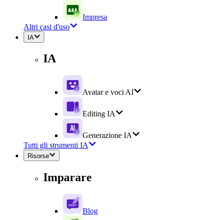
Impresa
Altri casi d'uso
IA
IA
Avatar e voci AI
Editing IA
Generazione IA
Tutti gli strumenti IA
Risorse
Imparare
Blog