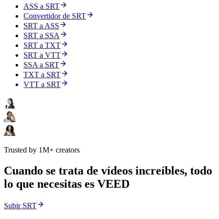
ASS a SRT
Convertidor de SRT
SRT a ASS
SRT a SSA
SRT a TXT
SRT a VTT
SSA a SRT
TXT a SRT
VTT a SRT
Trusted by 1M+ creators
Cuando se trata de vídeos increíbles, todo
lo que necesitas es VEED
Subir SRT