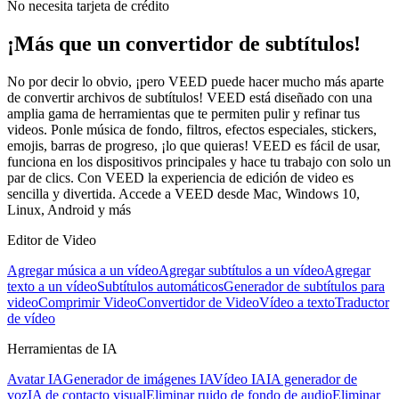
No necesita tarjeta de crédito
¡Más que un convertidor de subtítulos!
No por decir lo obvio, ¡pero VEED puede hacer mucho más aparte
de convertir archivos de subtítulos! VEED está diseñado con una
amplia gama de herramientas que te permiten pulir y refinar tus
videos. Ponle música de fondo, filtros, efectos especiales, stickers,
emojis, barras de progreso, ¡lo que quieras! VEED es fácil de usar,
funciona en los dispositivos principales y hace tu trabajo con solo un
par de clics. Con VEED la experiencia de edición de video es
sencilla y divertida. Accede a VEED desde Mac, Windows 10,
Linux, Android y más
Editor de Video
Agregar música a un vídeo
Agregar subtítulos a un vídeo
Agregar
texto a un vídeo
Subtítulos automáticos
Generador de subtítulos para
video
Comprimir Video
Convertidor de Video
Vídeo a texto
Traductor
de vídeo
Herramientas de IA
Avatar IA
Generador de imágenes IA
Vídeo IA
IA generador de
voz
IA de contacto visual
Eliminar ruido de fondo de audio
Eliminar