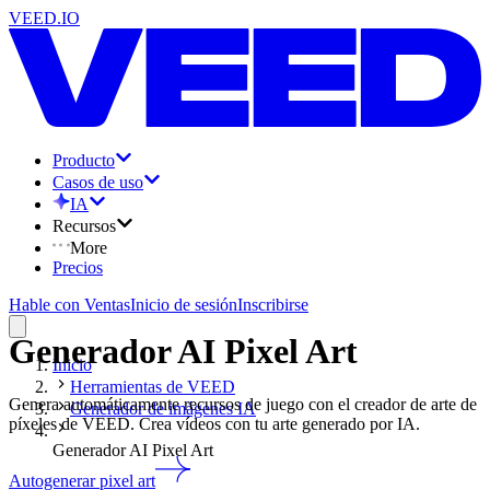
VEED.IO
Producto
Casos de uso
IA
Recursos
More
Precios
Hable con Ventas
Inicio de sesión
Inscribirse
Generador AI Pixel Art
Inicio
Herramientas de VEED
Genera automáticamente recursos de juego con el creador de arte de
Generador de imágenes IA
píxeles de VEED. Crea vídeos con tu arte generado por IA.
Generador AI Pixel Art
Autogenerar pixel art