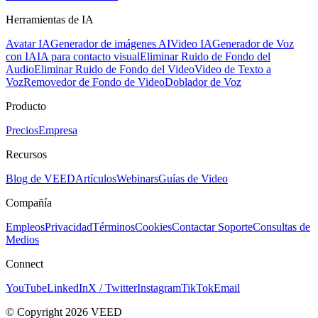
Herramientas de IA
Avatar IA
Generador de imágenes AI
Video IA
Generador de Voz
con IA
IA para contacto visual
Eliminar Ruido de Fondo del
Audio
Eliminar Ruido de Fondo del Video
Video de Texto a
Voz
Removedor de Fondo de Video
Doblador de Voz
Producto
Precios
Empresa
Recursos
Blog de VEED
Artículos
Webinars
Guías de Video
Compañía
Empleos
Privacidad
Términos
Cookies
Contactar Soporte
Consultas de
Medios
Connect
YouTube
LinkedIn
X / Twitter
Instagram
TikTok
Email
© Copyright 2026 VEED