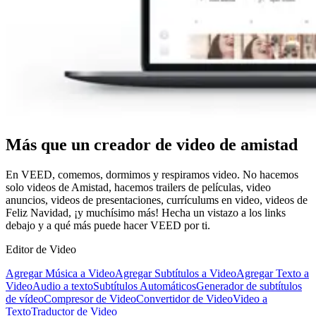
Más que un creador de video de amistad
En VEED, comemos, dormimos y respiramos video. No hacemos
solo videos de Amistad, hacemos trailers de películas, video
anuncios, videos de presentaciones, currículums en video, videos de
Feliz Navidad, ¡y muchísimo más! Hecha un vistazo a los links
debajo y a qué más puede hacer VEED por ti.
Editor de Video
Agregar Música a Video
Agregar Subtítulos a Video
Agregar Texto a
Video
Audio a texto
Subtítulos Automáticos
Generador de subtítulos
de vídeo
Compresor de Video
Convertidor de Video
Video a
Texto
Traductor de Video