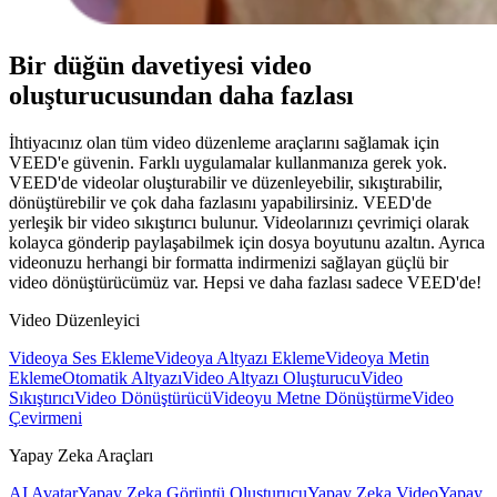
Bir düğün davetiyesi video
oluşturucusundan daha fazlası
İhtiyacınız olan tüm video düzenleme araçlarını sağlamak için
VEED'e güvenin. Farklı uygulamalar kullanmanıza gerek yok.
VEED'de videolar oluşturabilir ve düzenleyebilir, sıkıştırabilir,
dönüştürebilir ve çok daha fazlasını yapabilirsiniz. VEED'de
yerleşik bir video sıkıştırıcı bulunur. Videolarınızı çevrimiçi olarak
kolayca gönderip paylaşabilmek için dosya boyutunu azaltın. Ayrıca
videonuzu herhangi bir formatta indirmenizi sağlayan güçlü bir
video dönüştürücümüz var. Hepsi ve daha fazlası sadece VEED'de!
Video Düzenleyici
Videoya Ses Ekleme
Videoya Altyazı Ekleme
Videoya Metin
Ekleme
Otomatik Altyazı
Video Altyazı Oluşturucu
Video
Sıkıştırıcı
Video Dönüştürücü
Videoyu Metne Dönüştürme
Video
Çevirmeni
Yapay Zeka Araçları
AI Avatar
Yapay Zeka Görüntü Oluşturucu
Yapay Zeka Video
Yapay