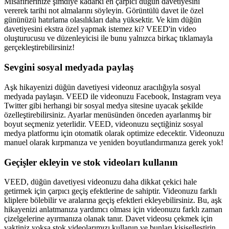
Misafirlerinize şimdiye kadarki en çarpıcı düğün davetiyesini
vererek tarihi not almalarını söyleyin. Görüntülü davet ile özel
gününüzü hatırlama olasılıkları daha yüksektir. Ve kim düğün
davetiyesini ekstra özel yapmak istemez ki? VEED'in video
oluşturucusu ve düzenleyicisi ile bunu yalnızca birkaç tıklamayla
gerçekleştirebilirsiniz!
Sevgini sosyal medyada paylaş
Aşk hikayenizi düğün davetiyesi videonuz aracılığıyla sosyal
medyada paylaşın. VEED ile videonuzu Facebook, Instagram veya
Twitter gibi herhangi bir sosyal medya sitesine uyacak şekilde
özelleştirebilirsiniz. Ayarlar menüsünden önceden ayarlanmış bir
boyut seçmeniz yeterlidir. VEED, videonuzu seçtiğiniz sosyal
medya platformu için otomatik olarak optimize edecektir. Videonuzu
manuel olarak kırpmanıza ve yeniden boyutlandırmanıza gerek yok!
Geçişler ekleyin ve stok videoları kullanın
VEED, düğün davetiyesi videonuzu daha dikkat çekici hale
getirmek için çarpıcı geçiş efektlerine de sahiptir. Videonuzu farklı
kliplere bölebilir ve aralarına geçiş efektleri ekleyebilirsiniz. Bu, aşk
hikayenizi anlatmanıza yardımcı olması için videonuzu farklı zaman
çizelgelerine ayırmanıza olanak tanır. Davet videosu çekmek için
vaktiniz yoksa stok videolarımızı kullanın ve bunları kişiselleştirin.