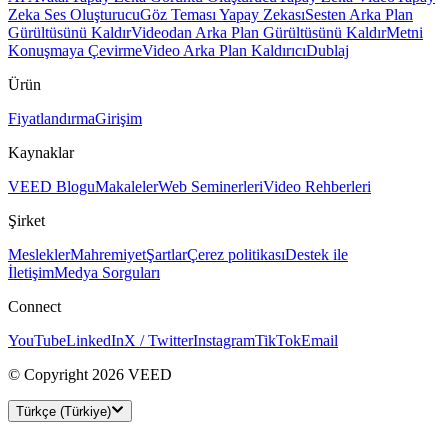
Zeka Ses Oluşturucu
Göz Teması Yapay Zekası
Sesten Arka Plan
Gürültüsünü Kaldır
Videodan Arka Plan Gürültüsünü Kaldır
Metni
Konuşmaya Çevirme
Video Arka Plan Kaldırıcı
Dublaj
Ürün
Fiyatlandırma
Girişim
Kaynaklar
VEED Blogu
Makaleler
Web Seminerleri
Video Rehberleri
Şirket
Meslekler
Mahremiyet
Şartlar
Çerez politikası
Destek ile
İletişim
Medya Sorguları
Connect
YouTube
LinkedIn
X / Twitter
Instagram
TikTok
Email
© Copyright 2026 VEED
Türkçe (Türkiye)