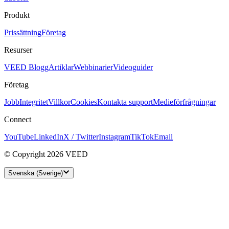
Produkt
Prissättning
Företag
Resurser
VEED Blogg
Artiklar
Webbinarier
Videoguider
Företag
Jobb
Integritet
Villkor
Cookies
Kontakta support
Medieförfrågningar
Connect
YouTube
LinkedIn
X / Twitter
Instagram
TikTok
Email
© Copyright 2026 VEED
Svenska (Sverige)