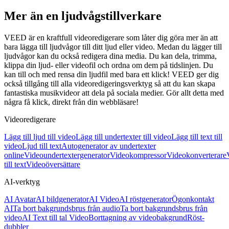
Mer än en ljudvågstillverkare
VEED är en kraftfull videoredigerare som låter dig göra mer än att
bara lägga till ljudvågor till ditt ljud eller video. Medan du lägger till
ljudvågor kan du också redigera dina media. Du kan dela, trimma,
klippa din ljud- eller videofil och ordna om dem på tidslinjen. Du
kan till och med rensa din ljudfil med bara ett klick! VEED ger dig
också tillgång till alla videoredigeringsverktyg så att du kan skapa
fantastiska musikvideor att dela på sociala medier. Gör allt detta med
några få klick, direkt från din webbläsare!
Videoredigerare
Lägg till ljud till video
Lägg till undertexter till video
Lägg till text till
video
Ljud till text
Autogenerator av undertexter
online
Videoundertextergenerator
Videokompressor
Videokonverterare
till text
Videoöversättare
AI-verktyg
AI Avatar
AI bildgenerator
AI Video
AI röstgenerator
Ögonkontakt
AI
Ta bort bakgrundsbrus från audio
Ta bort bakgrundsbrus från
video
AI Text till tal Video
Borttagning av videobakgrund
Röst-
dubbler