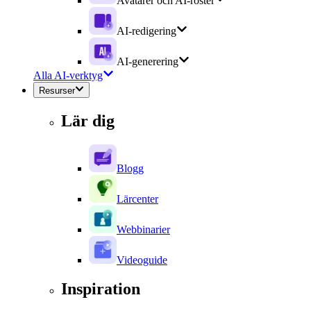
Avatarer och AI-röster
AI-redigering
AI-generering
Alla AI-verktyg
Resurser
Lär dig
Blogg
Lärcenter
Webbinarier
Videoguide
Inspiration