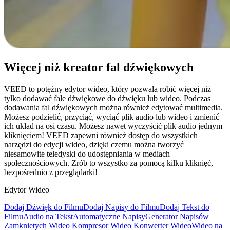
Więcej niż kreator fal dźwiękowych
VEED to potężny edytor wideo, który pozwala robić więcej niż
tylko dodawać fale dźwiękowe do dźwięku lub wideo. Podczas
dodawania fal dźwiękowych można również edytować multimedia.
Możesz podzielić, przyciąć, wyciąć plik audio lub wideo i zmienić
ich układ na osi czasu. Możesz nawet wyczyścić plik audio jednym
kliknięciem! VEED zapewni również dostęp do wszystkich
narzędzi do edycji wideo, dzięki czemu można tworzyć
niesamowite teledyski do udostępniania w mediach
społecznościowych. Zrób to wszystko za pomocą kilku kliknięć,
bezpośrednio z przeglądarki!
Edytor Wideo
Dodaj Dźwięk do Filmu
Dodaj Napisy do Filmu
Dodaj Tekst do
Filmu
Audio na Tekst
Automatyczne Napisy
Generator Napisów
Zamknietych Wideo
Kompresor Wideo
Konwerter Wideo
Wideo na