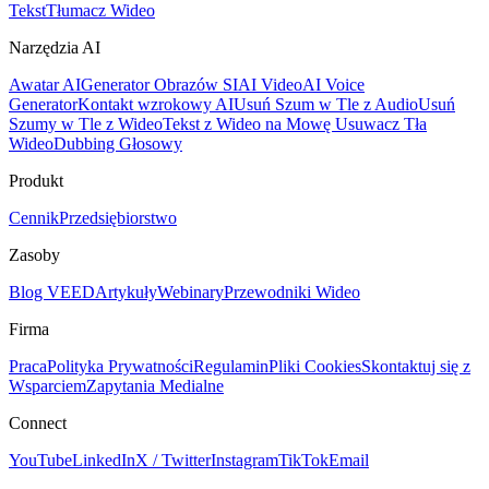
Tekst
Tłumacz Wideo
Narzędzia AI
Awatar AI
Generator Obrazów SI
AI Video
AI Voice
Generator
Kontakt wzrokowy AI
Usuń Szum w Tle z Audio
Usuń
Szumy w Tle z Wideo
Tekst z Wideo na Mowę
Usuwacz Tła
Wideo
Dubbing Głosowy
Produkt
Cennik
Przedsiębiorstwo
Zasoby
Blog VEED
Artykuły
Webinary
Przewodniki Wideo
Firma
Praca
Polityka Prywatności
Regulamin
Pliki Cookies
Skontaktuj się z
Wsparciem
Zapytania Medialne
Connect
YouTube
LinkedIn
X / Twitter
Instagram
TikTok
Email