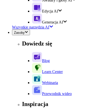
Awatary i głosy AI
Edycja AI
Generacja AI
Wszystkie narzędzia AI
Zasoby
Dowiedz się
Blog
Learn Center
Webinaria
Przewodnik wideo
Inspiracja