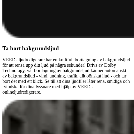
Ta bort bakgrundsljud
VEEDs ljudredigerare har en kraftfull borttagning av bakgrundsljud
för att rensa upp ditt ljud på några sekunder! Drivs av Dolby
Technology, vår borttagning av bakgrundsljud känner automatiskt
av bakgrundsljud - vind, andning, trafik, allt oönskat ljud - och tar
bort det med ett klick. Se till att dina ljudfiler låter rena, smidiga och
rytmiska för dina lyssnare med hjälp av VEEDs
onlineljudredigerare.