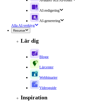
Avatarer och AI-röster
AI-redigering
AI-generering
Alla AI-verktyg
Resurser
Lär dig
Blogg
Lärcenter
Webbinarier
Videoguide
Inspiration