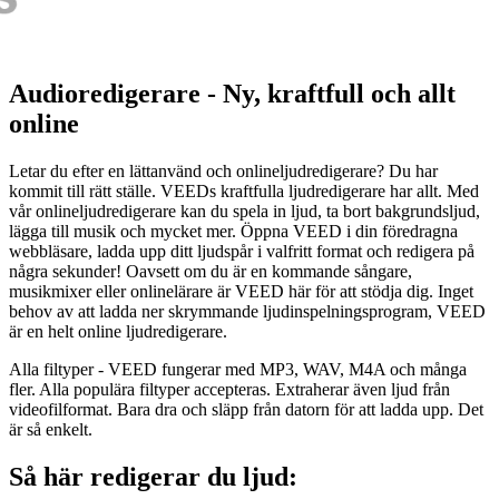
Audioredigerare - Ny, kraftfull och allt
online
Letar du efter en lättanvänd och onlineljudredigerare? Du har
kommit till rätt ställe. VEEDs kraftfulla ljudredigerare har allt. Med
vår onlineljudredigerare kan du spela in ljud, ta bort bakgrundsljud,
lägga till musik och mycket mer. Öppna VEED i din föredragna
webbläsare, ladda upp ditt ljudspår i valfritt format och redigera på
några sekunder! Oavsett om du är en kommande sångare,
musikmixer eller onlinelärare är VEED här för att stödja dig. Inget
behov av att ladda ner skrymmande ljudinspelningsprogram, VEED
är en helt online ljudredigerare.
Alla filtyper - VEED fungerar med MP3, WAV, M4A och många
fler. Alla populära filtyper accepteras. Extraherar även ljud från
videofilformat. Bara dra och släpp från datorn för att ladda upp. Det
är så enkelt.
Så här redigerar du ljud: