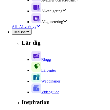
Avatarer och AI-röster
AI-redigering
AI-generering
Alla AI-verktyg
Resurser
Lär dig
Blogg
Lärcenter
Webbinarier
Videoguide
Inspiration