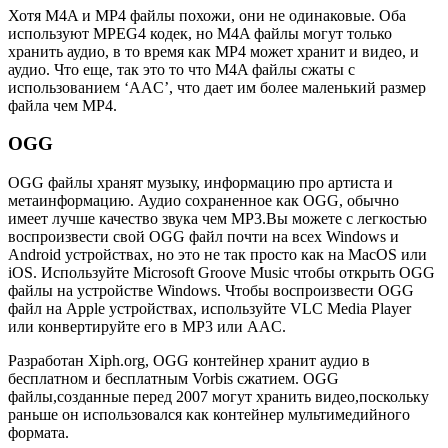
Хотя M4A и MP4 файлы похожи, они не одинаковые. Оба
используют MPEG4 кодек, но M4A файлы могут только
хранить аудио, в то время как MP4 может хранит и видео, и
аудио. Что еще, так это то что M4A файлы сжаты с
использованием ‘AAC’, что дает им более маленький размер
файла чем MP4.
OGG
OGG файлы хранят музыку, информацию про артиста и
метаинформацию. Аудио сохраненное как OGG, обычно
имеет лучше качество звука чем MP3.Вы можете с легкостью
воспроизвести свой OGG файл почти на всех Windows и
Android устройствах, но это не так просто как на MacOS или
iOS. Используйте Microsoft Groove Music чтобы открыть OGG
файлы на устройстве Windows. Чтобы воспроизвести OGG
файл на Apple устройствах, используйте VLC Media Player
или конвертируйте его в MP3 или AAC.
Разработан Xiph.org, OGG контейнер хранит аудио в
бесплатном и бесплатным Vorbis сжатием. OGG
файлы,созданные перед 2007 могут хранить видео,поскольку
раньше он использовался как контейнер мультимедийного
формата.