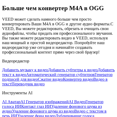
Больше чем конвертер M4A в OGG
VEED может сделать намного больше чем просто
конвертировать Ваши M4A в OGG и другие аудио форматы.С
VEED, Вы можете редактировать, обрезать и очищать свои
аудиофайлы, чтобы придать им профессионального звучания.
Вы также можете редактировать видео в VEED, используя
наш мощный и простой видеоредактор. Попробуйте наш
видеоредактор уже сегодня и начинайте создавать
профессиональный контент прямо через свой браузер!
Видеоредактор
Добавить музыку к видео
Добавить субтитры к видео
Добавить
текст к видео
Автоматический генератор субтитров
Генератор
подписей для видео
Сжатие видео
Конвертер видео
Видео в
текст
Переводчик видео
Инструменты AI
AI Аватар
AI Генератор изображений
AI Видео
Генератор
голоса ИИ
Контакт глаз ИИ
Удаление фонового шума из
аудио
Удаление фонового шума из видео
Видео с текстом в
речь ИИ
Удаление фона видео
Дублирование голоса