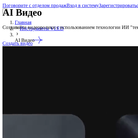
Поговорите с отделом продаж
Вход в систему
Зарегистрировать
AI Видео
Главная
Создавайте видеоролики с использованием технологии ИИ "тек
Инструменты VEED
AI Видео
Создать видео