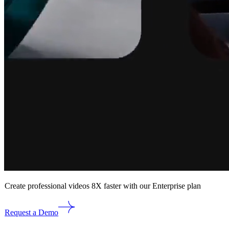
Create professional videos 8X faster with our Enterprise plan
Request a Demo