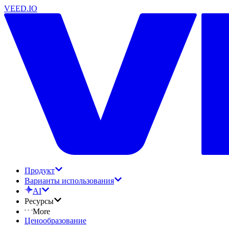
VEED.IO
Продукт
Варианты использования
AI
Ресурсы
More
Ценообразование