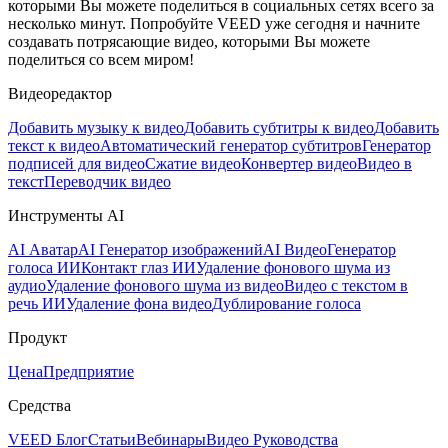
которыми Вы можете поделиться в социальных сетях всего за
несколько минут. Попробуйте VEED уже сегодня и начните
создавать потрясающие видео, которыми Вы можете
поделиться со всем миром!
Видеоредактор
Добавить музыку к видео
Добавить субтитры к видео
Добавить
текст к видео
Автоматический генератор субтитров
Генератор
подписей для видео
Сжатие видео
Конвертер видео
Видео в
текст
Переводчик видео
Инструменты AI
AI Аватар
AI Генератор изображений
AI Видео
Генератор
голоса ИИ
Контакт глаз ИИ
Удаление фонового шума из
аудио
Удаление фонового шума из видео
Видео с текстом в
речь ИИ
Удаление фона видео
Дублирование голоса
Продукт
Цена
Предприятие
Средства
VEED Блог
Статьи
Вебинары
Видео Руководства