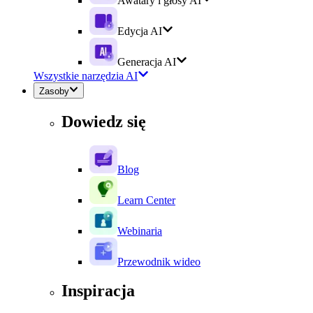
Awatary i głosy AI
Edycja AI
Generacja AI
Wszystkie narzędzia AI
Zasoby
Dowiedz się
Blog
Learn Center
Webinaria
Przewodnik wideo
Inspiracja