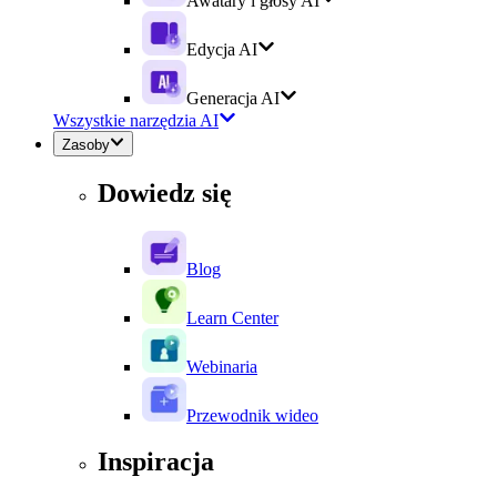
Awatary i głosy AI
Edycja AI
Generacja AI
Wszystkie narzędzia AI
Zasoby
Dowiedz się
Blog
Learn Center
Webinaria
Przewodnik wideo
Inspiracja