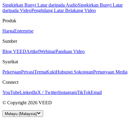
Singkirkan Bunyi Latar daripada Audio
Singkirkan Bunyi Latar
daripada Video
Penghilang Latar Belakang Video
Produk
Harga
Enterprise
Sumber
Blog VEED
Artikel
Webinar
Panduan Video
Syarikat
Pekerjaan
Privasi
Terma
Kuki
Hubungi Sokongan
Pertanyaan Media
Connect
YouTube
LinkedIn
X / Twitter
Instagram
TikTok
Email
© Copyright 2026 VEED
Melayu (Malaysia)