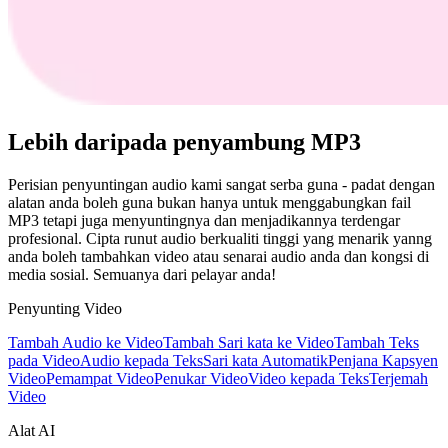
Lebih daripada penyambung MP3
Perisian penyuntingan audio kami sangat serba guna - padat dengan
alatan anda boleh guna bukan hanya untuk menggabungkan fail
MP3 tetapi juga menyuntingnya dan menjadikannya terdengar
profesional. Cipta runut audio berkualiti tinggi yang menarik yanng
anda boleh tambahkan video atau senarai audio anda dan kongsi di
media sosial. Semuanya dari pelayar anda!
Penyunting Video
Tambah Audio ke Video
Tambah Sari kata ke Video
Tambah Teks
pada Video
Audio kepada Teks
Sari kata Automatik
Penjana Kapsyen
Video
Pemampat Video
Penukar Video
Video kepada Teks
Terjemah
Video
Alat AI