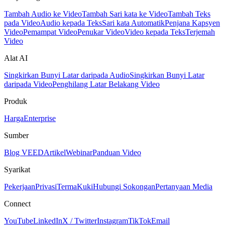
Tambah Audio ke Video
Tambah Sari kata ke Video
Tambah Teks
pada Video
Audio kepada Teks
Sari kata Automatik
Penjana Kapsyen
Video
Pemampat Video
Penukar Video
Video kepada Teks
Terjemah
Video
Alat AI
Singkirkan Bunyi Latar daripada Audio
Singkirkan Bunyi Latar
daripada Video
Penghilang Latar Belakang Video
Produk
Harga
Enterprise
Sumber
Blog VEED
Artikel
Webinar
Panduan Video
Syarikat
Pekerjaan
Privasi
Terma
Kuki
Hubungi Sokongan
Pertanyaan Media
Connect
YouTube
LinkedIn
X / Twitter
Instagram
TikTok
Email