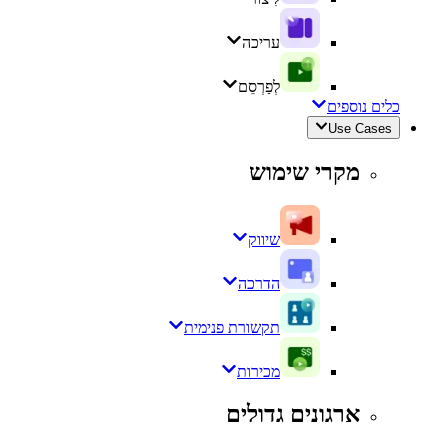
עריכה
לְפַרְסֵם
כלים נוספים
Use Cases
מקרי שימוש
שיווק
הדרכה
תקשורת פנימית
מכירות
ארגונים גדולים